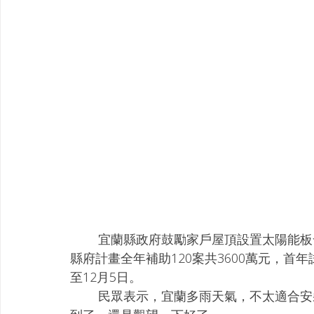
        宜蘭縣政府鼓勵家戶屋頂設置太陽能板發電，公告每瓩獎勵3000元，每案最高30萬元。
縣府計畫全年補助120案共3600萬元，
至12月5日。
        民眾表示，宜蘭多雨天氣，不太適合安裝太陽能發電設備，花錢效益低，且申請期限快