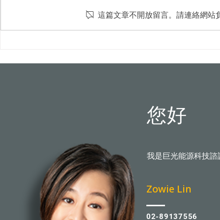
這篇文章不開放留言。請連絡網站
屋頂光電新制8月上路！颱風
台中水湳轉運
吹落變血滴子？火災難滅？專
市首例100
家破解5大迷思
您好
我是巨光能源科技諮
​Zowie Lin
02-89137556