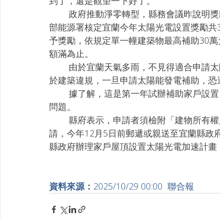
到了，還是觀望一下好了。
        政府推動淨零轉型，縣務會議昨說明獎勵細節，鼓勵縣民提出申請。工旅處表示，經濟
部能源署核定宜蘭今年太陽光電設置獎勵共36
予獎勵，依規定單一幢建築物最高補助30
額滿為止。
        由於宜蘭天氣多雨，不見得適合申請太陽能發電，而且住戶也擔心頂樓加蓋的屋頂，屬
於建築違規，一旦申請太陽能發電補助，恐
        據了解，這是第一年試辦補助家戶設置，針對加蓋頂樓都能申請獎勵，不會牽扯上違建
問題。
        縣府表示，申請者須檢附「建物所有權人同意書」 且應全數建物所有權同意方得提出申
請，今年12月5日前郵遞或親送至宜蘭縣
縣政府辦理家戶屋頂設置太陽光電加速計畫
資料來源：
2025/10/29 00:00  聯合報