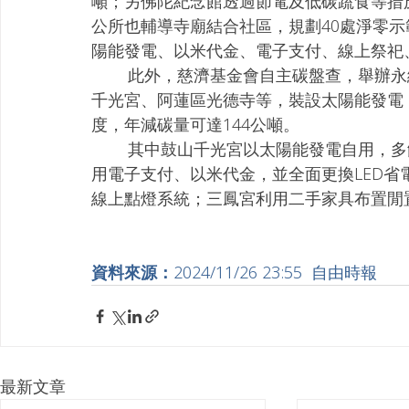
噸；另佛陀紀念館透過節電及低碳蔬食等措施
公所也輔導寺廟結合社區，規劃40處淨零
陽能發電、以米代金、電子支付、線上祭祀
        此外，慈濟基金會自主碳盤查，舉辦永續環境教育課程；苓雅區意誠堂關帝廟、鼓山區
千光宮、阿蓮區光德寺等，裝設太陽能發電，合
度，年減碳量可達144公噸。
        其中鼓山千光宮以太陽能發電自用，多餘電力可供汽車充電站使用；意誠堂關帝廟也採
用電子支付、以米代金，並全面更換LED
線上點燈系統；三鳳宮利用二手家具布置閒
資料來源：
2024/11/26 23:55  自由時報
最新文章