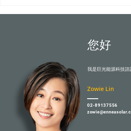
屋頂光電新制8月上路！颱風
台中水湳轉運
吹落變血滴子？火災難滅？專
市首例100
家破解5大迷思
您好
我是巨光能源科技諮
​Zowie Lin
02-89137556
zowie@enneasolar.