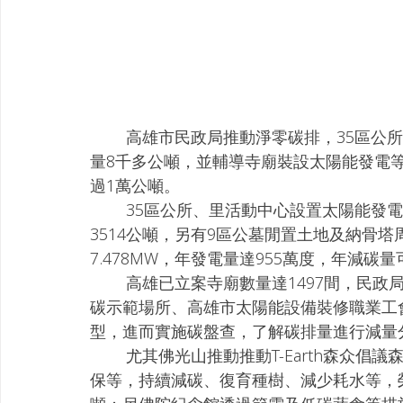
        高雄市民政局推動淨零碳排，35區公所設置太陽能發電，年發電量1萬6千多度，年減碳
量8千多公噸，並輔導寺廟裝設太陽能發電
過1萬公噸。
        35區公所、里活動中心設置太陽能發電設施，每年發電量達709萬度，年減碳量可達
3514公噸，另有9區公墓閒置土地及納骨
7.478MW，年發電量達955萬度，年減碳量
        高雄已立案寺廟數量達1497間，民政局輔導寺廟推動淨零排碳，攜手環境部民俗祭祀減
碳示範場所、高雄市太陽能設備裝修職業工
型，進而實施碳盤查，了解碳排量進行減量
        尤其佛光山推動推動T-Earth森众倡議森林復育計畫、低碳飲食推廣，及生態教育心靈環
保等，持續減碳、復育種樹、減少耗水等，榮