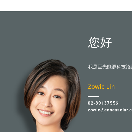
吹落變血滴子？火災難滅？專
市首例100
家破解5大迷思
您好
我是巨光能源科技諮
​Zowie Lin
02-89137556
zowie@enneasolar.