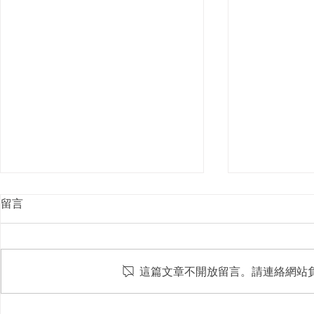
留言
這篇文章不開放留言。請連絡網站
屋頂光電新制8月上路！颱風
台中水湳轉運