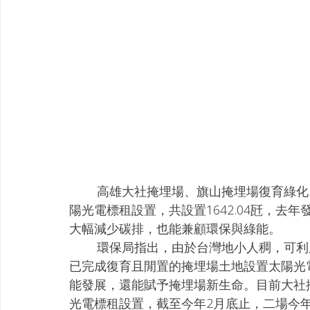
        高雄大社掩埋場、旗山掩埋場復育綠化，翻身成為「綠能之丘」！高市府環保局進行太
陽光電標租設置，共設置1642.04瓩，去年
大幅減少碳排，也能兼顧環保與綠能。
        環保局指出，由於台灣地小人稠，可利用設置太陽光電設備的土地並不多，因此規畫將
已完成復育且閒置的掩埋場土地設置太陽光
能發展，還能賦予掩埋場新生命。目前大社
光電標租設置，截至今年2月底止，二場今年