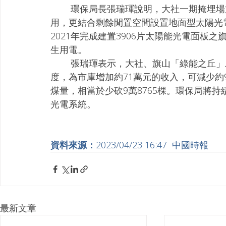
        環保局長張瑞琿說明，大社一期掩埋場於復育完成後，現行場地除作為廚餘堆肥場使
用，更結合剩餘閒置空間設置地面型太陽光
2021年完成建置3906片太陽能光電面板
生用電。
        張瑞琿表示，大社、旗山「綠能之丘」二者系統容量共設置1642.04瓩，發電量達192萬
度，為市庫增加約71萬元的收入，可減少約9
煤量，相當於少砍9萬8765棵。環保局將
光電系統。
資料來源：
2023/04/23 16:47  中國時報
最新文章