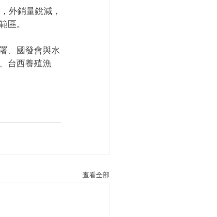
名，外銷量銳減，
範區。
署、國發會與水
、台西養殖漁
查看全部