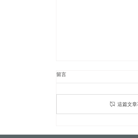
留言
這篇文章
屋頂光電新制8月上路！颱風
吹落變血滴子？火災難滅？專
家破解5大迷思