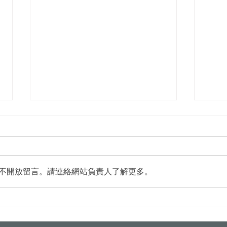
不開放留言。請連絡網站負責人了解更多。
台中水湳轉運中心8/5啟用 全
臺南
市首例100％太陽能屋頂
法加
有保