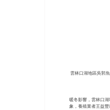
雲林口湖地區吳郭魚
暖冬影響，雲林口湖
象，養殖業者王益豐