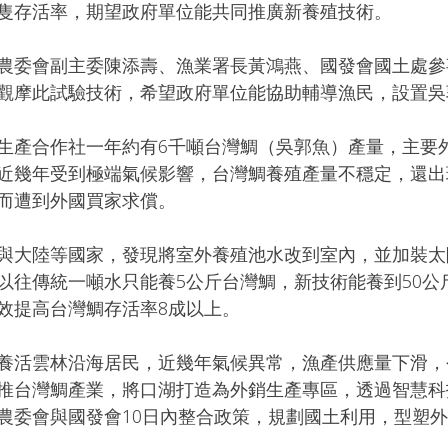
隻存活率，期望政府單位能共同推廣新養殖技術。
農委會副主委陳添壽、漁業署長黃鴻燕、國發會國土處參
觀摩此試驗技術，希望政府單位能協助輔導漁民，設置吳
生產合作社一年約有6千噸台灣鯛（吳郭魚）產量，主要
近幾年受到極端氣候影響，台灣鯛養殖產量不穩定，還出
而遭到外國買家求償。
與大陸等國家，發現將室外養殖池水改到室內，並加裝太
以往傳統一噸水只能養5公斤台灣鯛，新技術能養到50公
效提高台灣鯛存活率8成以上。
養活雲林沿海居民，近幾年氣候異常，漁產供應量下滑，
推台灣鯛產業，將口湖打造為外銷生產專區，透過智慧科
農委會與國發會10日內整合政策，規劃國土利用，型塑