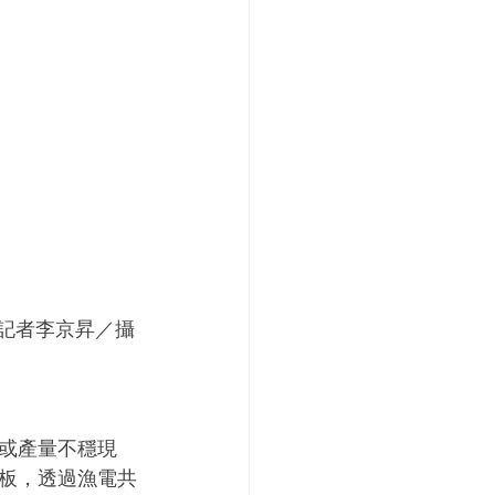
記者李京昇／攝
或產量不穩現
板，透過漁電共