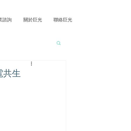
業諮詢
關於巨光
聯絡巨光
電共生