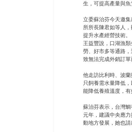
生，可提高產量與魚
立委蘇治芬今天邀集
所所長陳君如等人，
提升水產經營技術。
王益豐說，口湖漁類
勞、好市多等通路，
致無法完成外銷訂單
他走訪比利時、波蘭
只飼養需水量降低，
能降低養殖溫度，有
蘇治芬表示，台灣鯛
元年，建議中央應力
動地方發展，她也請