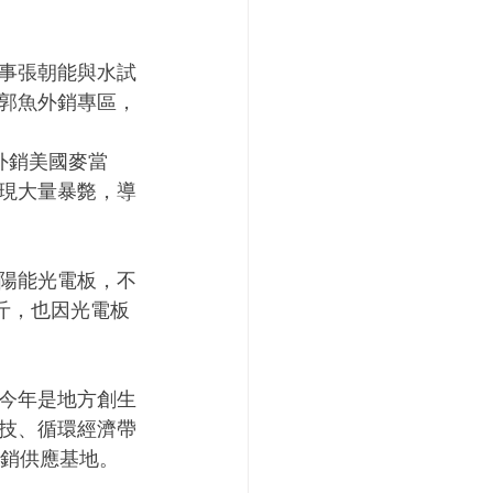
事張朝能與水試
郭魚外銷專區，
外銷美國麥當
現大量暴斃，導
陽能光電板，不
斤，也因光電板
今年是地方創生
技、循環經濟帶
外銷供應基地。