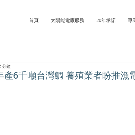
首頁
太陽能電廠服務
20年承諾
專
2 分鐘
年產6千噸台灣鯛 養殖業者盼推漁