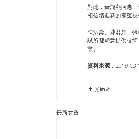
對此，黃鴻燕回應，
相信精進新的養殖技
陳添壽、陳君如、張
試所都願意提供技術
業。
資料來源：
2019-03
最新文章