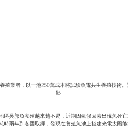
養殖業者，以一池250萬成本將試驗魚電共生養殖技術。
影
地區吳郭魚養殖越來越不易，近期因氣候因素出現魚死亡
耗時兩年到各國取經，發現在養殖魚池上搭建光電太陽能