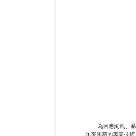
        為因應颱風、暴雨導致的電力中斷的問題，桃園市健行科技大學利用該校在太陽光電多
年來累積的專業技術