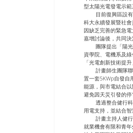
型太陽光電發電示範
        目前復興區設有24處避難收容所，其中2處位於羅浮里，包括羅浮國小和羅浮高中。健行
科大永續發展暨社會
因缺乏完善的緊急電
嘉增討論後，共同決
        團隊提出「陽光樂活、綠能永續」USR計畫，以復興區為實踐場域，由健行科技大學電
資學院、電機系及綠
「光電創新技術提升
        計畫師生團隊聯合策略夥伴，根據當地環境及氣候條件，在羅浮國小及羅浮高中分別建
置一套5KWp自發
能源，與市電結合以
避免因天災引發的停
        透過整合健行科技大學師生團隊與策略聯盟夥伴的資源，持續提供復興區避難所的緊急
用電支持，並結合智
        計畫主持人健行科技大學綠色能源研究中心主任呂文隆表示，復興區因地處偏遠，面臨
就業機會有限和青年