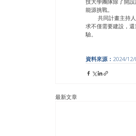
技大學團隊除了開設
能源挑戰。
        共同計畫主持人健行科技大學電機工程學系副教授江青瓚說，復興區對於緊急用電的需
求不僅需要建設，還
驗。
資料來源：
2024/12
最新文章