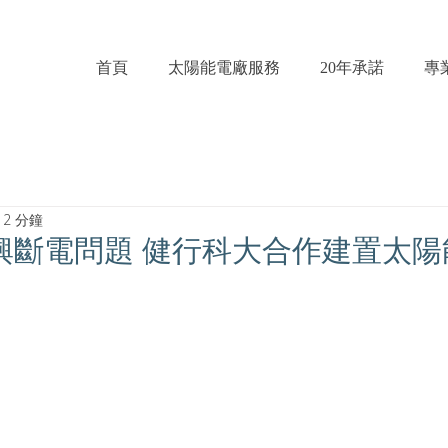
首頁
太陽能電廠服務
20年承諾
專
2 分鐘
興斷電問題 健行科大合作建置太陽