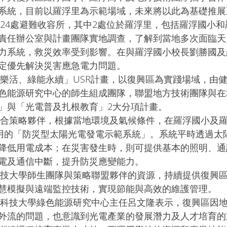
系統，目前以羅浮里為示範場域，未來將以此為基礎推展
責任辦公室與計畫團隊實地調查，了解到當地多次面臨天
力系統，救災效率受到影響。在與羅浮國小校長劉勝國及
定優先解決災害應急電力問題。
色能源研究中心的師生組成團隊，聯盟地方技術團隊與在
」與「光電普及扎根教育」2大分項計畫。
自用的「防災型太陽光電發電示範系統」。系統平時透過太
降低用電成本；在災害發生時，則可提供基本的照明、通
電及通信中斷，提升防災應變能力。
慧模擬與遠端監控技術，實現節能與高效的維護管理。
外流的問題，也意識到光電產業的發展潛力及人才培育的