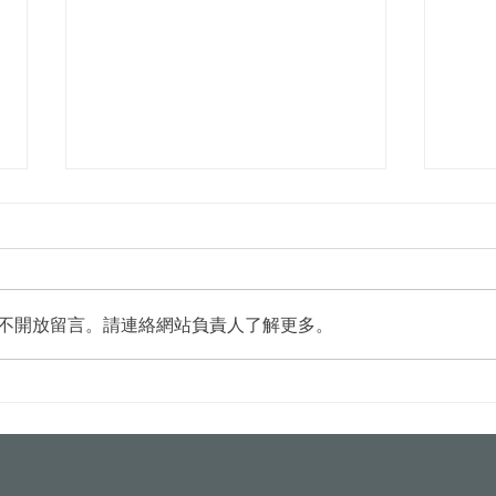
不開放留言。請連絡網站負責人了解更多。
台中水湳轉運中心8/5啟用 全
臺南
市首例100％太陽能屋頂
法加
有保