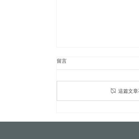
留言
這篇文章
屋頂光電新制8月上路！颱風
吹落變血滴子？火災難滅？專
家破解5大迷思