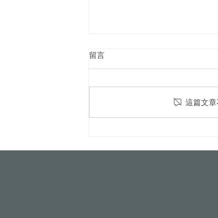
留言
這篇文章
屋頂光電新制8月上路！颱風
吹落變血滴子？火災難滅？專
家破解5大迷思