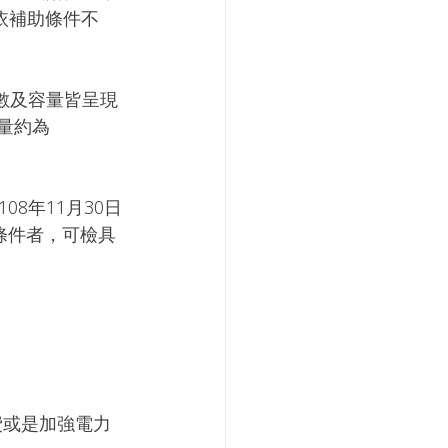
依補助條件不
數及容量皆呈現
容量約為
8年11月30日
條件者，可檢具
費或是加強電力