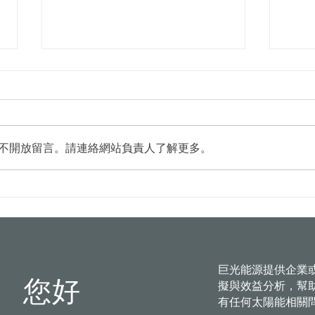
不開放留言。請連絡網站負責人了解更多。
台中水湳轉運中心8/5啟用 全
臺南
市首例100％太陽能屋頂
法加
有保
巨光能源提供企業
您好
擬與效益分析，幫
有任何太陽能相關