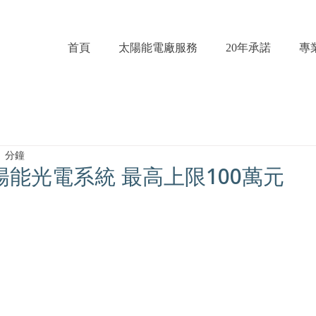
首頁
太陽能電廠服務
20年承諾
專
1 分鐘
能光電系統 最高上限100萬元