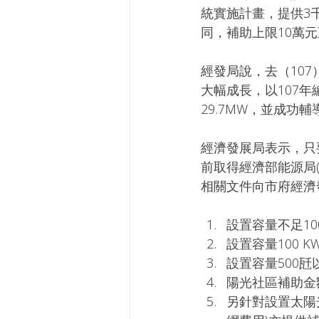
統實施計畫，提供3
同，補助上限10萬元
經發局說，去（10
大幅成長，以107年
29.7MW，並成功
經濟發展局表示，只
前取得經濟部能源局
相關文件向市府經濟
設置容量不足10
設置容量100 K
設置容量500瓩
陽光社區補助金
另針對設置太陽