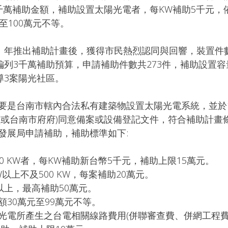
千萬補助金額，補助設置太陽光電者，每KW補助5千元，
至100萬元不等。
7）年推出補助計畫後，獲得市民熱烈認同與回響，裝置件
編列3千萬補助預算，申請補助件數共273件，補助設置
輔導3案陽光社區。
要是台南市轄內合法私有建築物設置太陽光電系統，並於10
(或台南市府府)同意備案或設備登記文件，符合補助計畫
發展局申請補助，補助標準如下:
0 KW者，每KW補助新台幣5千元，補助上限15萬元。
W以上不及500 KW，每案補助20萬元。
以上，最高補助50萬元。
額30萬元至99萬元不等。
光電所產生之台電相關線路費用(併聯審查費、併網工程