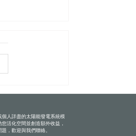
推動屋頂綠電 配合中央修
強結構安全 讓民眾設置更
障
或個人詳盡的太陽能發電系統模
助您活化空間並創造額外收益，
問題，歡迎與我們聯絡。