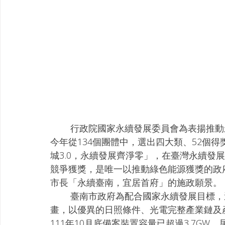
        行政院國家永續發展委員會為表揚推動永續發展績效卓越單位，舉辦國家永續發展獎，
今年從134個團體中，選出四大類、52個
城3.0，永續發展齊淨零」，在臺灣永續發
競爭獲獎，是唯一以推動綠色能源獲獎的政
市長「永續臺南，宜居首府」的施政願景。
        臺南市政府為配合國家永續發展目標，達到2050淨零轉型，2019年起啟動陽光電城計
畫，以優異的日照條件、光電完整產業鏈及
111年10月底備案裝置容量已超過3.7G