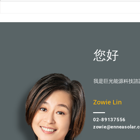
屋頂光電新制8月上路！颱風
台中水湳轉運
吹落變血滴子？火災難滅？專
市首例100
家破解5大迷思
您好
我是巨光能源科技諮
​Zowie Lin
02-89137556
zowie@enneasolar.