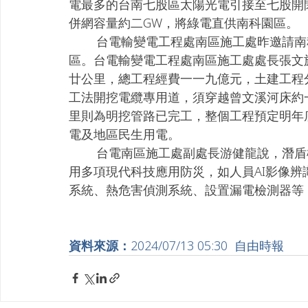
電最多的台南七股區太陽光電引接至七股開
併網容量約二GW，將綠電直供南科園區。
        台電輸變電工程處南區施工處昨邀請南科園區大用戶參訪位在曾文溪北岸的七股第一工
區。台電輸變電工程處南區施工處處長張文
廿公里，總工程經費一一九億元，土建工程
工法開挖電纜專用道，須穿越曾文溪河床約
里則為明挖管路已完工，整個工程預定明年
電及地區民生用電。
        台電南區施工處副處長游健龍說，潛盾機施工深度達地下約卅．二米，在作業安全上採
用多項現代科技應用防災，如人員AI影像
系統、熱危害偵測系統、設置漏電檢測器等
資料來源：
2024/07/13 05:30  自由時報