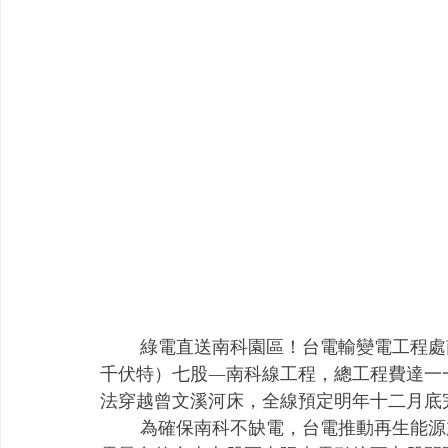
        綠電直送南科園區！台電輸變電工程處南區施工處在台南市七股區施作161kV（十六萬一
千伏特）七股—南科線工程，總工程費達一
法穿越曾文溪河床，全線預定明年十二月底
        為確保南科不缺電，台電推動再生能源加強電力網工程，施作161kV七股—南科線，將發