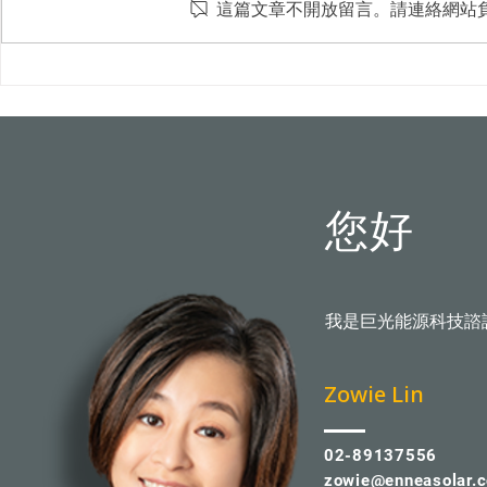
這篇文章不開放留言。請連絡網站
屋頂光電新制8月上路！颱風
台中水湳轉運
吹落變血滴子？火災難滅？專
市首例100
家破解5大迷思
您好
我是巨光能源科技諮
​Zowie Lin
02-89137556
zowie@enneasolar.