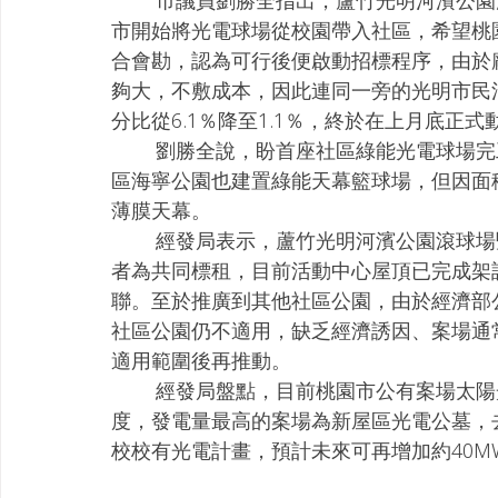
        市議員劉勝全指出，蘆竹光明河濱公園滾球場先前屋頂使用塑膠防曬條易損壞，鑑於北
市開始將光電球場從校園帶入社區，希望桃
合會勘，認為可行後便啟動招標程序，由於
夠大，不敷成本，因此連同一旁的光明市民
分比從6.1％降至1.1％，終於在上月底正式
        劉勝全說，盼首座社區綠能光電球場完工後，後續能推廣到更多公園，原預計要在蘆竹
區海寧公園也建置綠能天幕籃球場，但因面
薄膜天幕。
        經發局表示，蘆竹光明河濱公園滾球場暨光明市民活動中心設置太陽光電發電系統案，2
者為共同標租，目前活動中心屋頂已完成架
聯。至於推廣到其他社區公園，由於經濟部
社區公園仍不適用，缺乏經濟誘因、案場通
適用範圍後再推動。
        經發局盤點，目前桃園市公有案場太陽光電設置量約20MW，總計年發電量約2500萬
度，發電量最高的案場為新屋區光電公墓，
校校有光電計畫，預計未來可再增加約40M