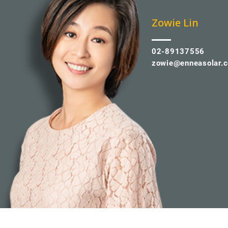
​Zowie Lin
02-89137556
zowie@enneasolar.