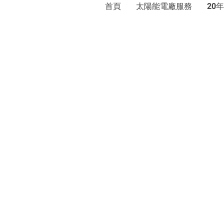
首頁
太陽能電廠服務
年
20
巨光
太陽光電發電系統：屋頂承租、
地址：新北市新店區中央
© 2020 by E