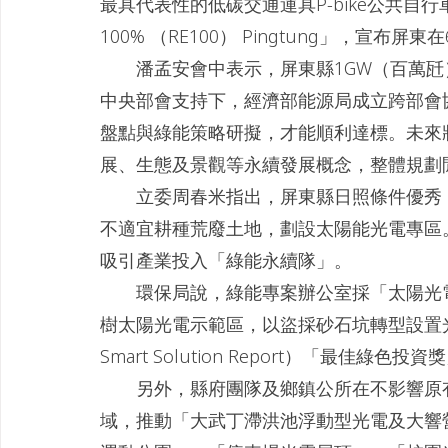
最具代表性的低碳交通運具P-bike公共自行車，踩
100% （RE100） Pingtung」，
　　潘孟安會中表示，屏東縣1GW（百萬
中央部會支持下，經濟部能源局成立跨部會
盤點與綠能策略研擬，才能順利達標。未來
展、生態及景觀等永續發展概念，整體規劃
　　立委周春米指出，屏東縣日照條件優秀
不適宜耕種荒廢土地，劃設太陽能光電專區
吸引產業投入「綠能永續隊」。
　　環保局說，綠能專案辦公室採「太陽光
樹太陽光電示範區，以盜採砂石坑轉型設置光電
Smart Solution Report）「最佳綠色投資
　　另外，縣府團隊及鄉鎮公所在不影響原
域，推動「大武丁滯洪池浮動型光電及大響