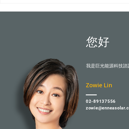
吹落變血滴子？火災難滅？專
市首例100
家破解5大迷思
您好
我是巨光能源科技諮
​Zowie Lin
02-89137556
zowie@enneasolar.