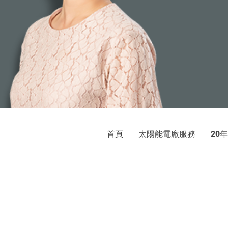
首頁
太陽能電廠服務
年
20
巨光
太陽光電發電系統：屋頂承租、
地址：新北市新店區中央
© 2020 by E