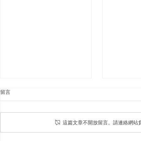
留言
這篇文章不開放留言。請連絡網站
屋頂光電新制8月上路！颱風
台中水湳轉運