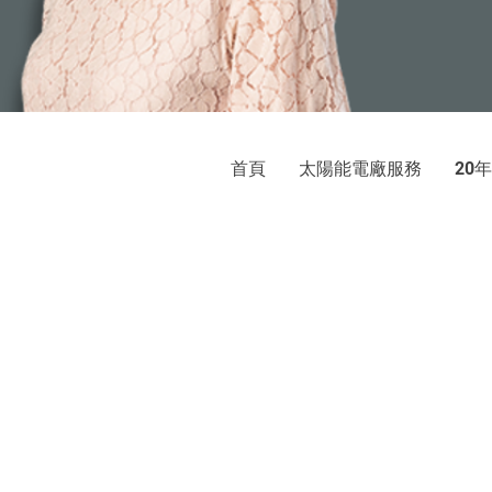
首頁
太陽能電廠服務
年
20
巨光
太陽光電發電系統：屋頂承租、
地址：新北市新店區中央
© 2020 by E