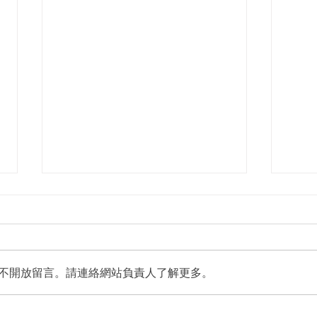
不開放留言。請連絡網站負責人了解更多。
台中水湳轉運中心8/5啟用 全
臺南