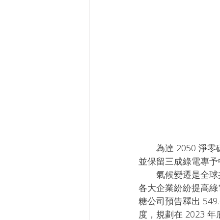
　　為達 2050
並保留三成綠電專予
　　氣候變遷是全球
各大企業紛紛提高綠
糖公司預告釋出 549
度，規劃在 2023 