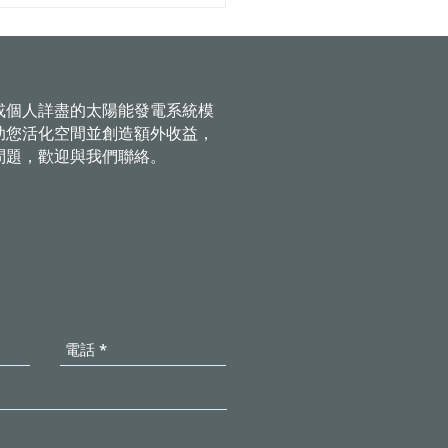
強結構安全 讓民眾設置更
障
或個人詳盡的太陽能發電系統模
助您活化空間並創造額外收益，
問題，歡迎與我們聯絡。