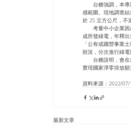
　　台糖強調，本專
感範圍。現地調查結
於 25 立方公尺，
　　考量中小企業因
成所發綠電，年釋出
「公有或國營事業土
狀況，分次進行綠電
　　台糖說明，會在
實現國家淨零排放願
資料來源：2022/07/1
最新文章