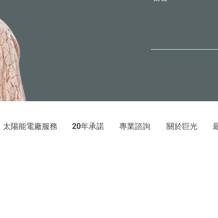
太陽能電廠服務
年承諾
專業諮詢
關於巨光
20
巨光能源科技有限公司
光電發電系統：屋頂承租、設計規劃、工法設計、裝設工程、完工效
地址：新北市新店區中央路
號
｜電話：
155
15F-9
02-89137556
© 2020 by Ennea Solar Energy LLC.