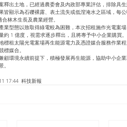
案釋出土地，已經過農委會及內政部專業評估，排除具生
果皆顯示為石礫裸露、表土流失或低漥淹水之區域，每公
不適合林木生長及農業經營。
產業型態以致取得綠電較為困難，本次招租施作光電案場
量約 1 億度，視需求逐步釋出，且將專予中小企業購買
地標租太陽光電案場再生能源電力及憑證媒合服務作業程
競標媒合。
兼顧環境永續前提下，積極發展再生能源，協助中小企業
景。
1 17:44  科技新報