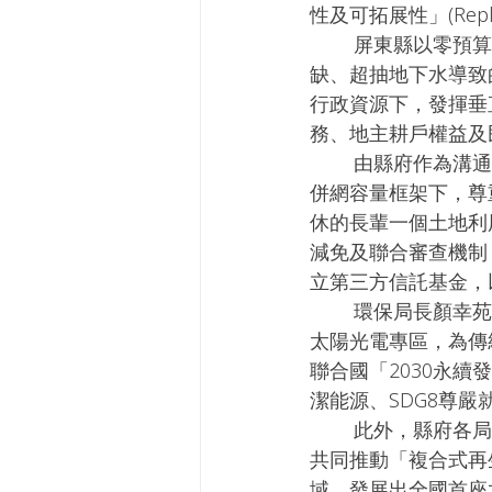
性及可拓展性」(Replicab
        屏東縣以零預算模式推動太陽能發展為主題，講述面臨氣候變遷災害、高齡化人力短
缺、超抽地下水導致
行政資源下，發揮垂
務、地主耕戶權益及
        由縣府作為溝通協調平台，招商遴選具建置實力的業者，並在既有台電輸電線路有限的
併網容量框架下，尊
休的長輩一個土地利
減免及聯合審查機制
立第三方信託基金，
        環保局長顏幸苑指出，屏東縣透過「零預算」模式，優先以相對不適宜耕種的土地劃設
太陽光電專區，為傳
聯合國「2030永續發展目標
潔能源、SDG8尊嚴就
        此外，縣府各局處亦複製「零預算」成功經驗，打破傳統公務體系操作模式，由下而上
共同推動「複合式再
域，發展出全國首座