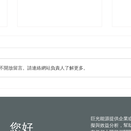
不開放留言。請連絡網站負責人了解更多。
台中水湳轉運中心8/5啟用 全
臺南
市首例100％太陽能屋頂
法加
有保
巨光能源提供企業
您好
擬與效益分析，幫