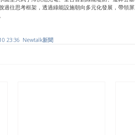
脫過往思考框架，透過綠能設施朝向多元化發展，帶領屏
。
10 23:36  Newtalk新聞