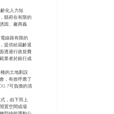
，縣府在有限的
誘因、廠商義
，提供給屆齡退
面透過行政規費
範業者於銀行成
會，有效呼應了
的SDG 7可負擔的清
。
閒置空間或場
轉型綠能運動公