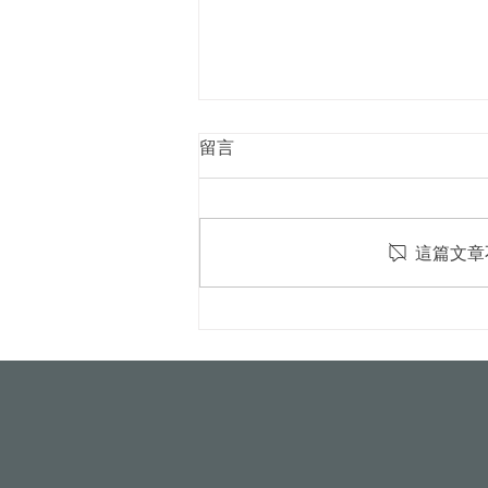
留言
這篇文章
屋頂光電新制8月上路！颱風
吹落變血滴子？火災難滅？專
家破解5大迷思