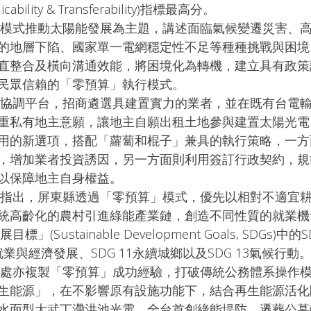
ility & Transferability)指標最高分。
的地層下陷、國家單一電網穩定性不足等種種挑戰與困境
直整合及橫向溝通效能，將困境化為轉機，建立具有政策
民眾信賴的「零預算」執行模式。
重私有地主意願，讓地主自願出租土地參與建置太陽光電
用的新選項，搭配「蘿蔔和棍子」兼具的執行策略，一方
，增加業者投資誘因，另一方面則利用簽訂行政契約，規
以保障地主自身權益。
統高齡化的農村引進綠能產業鏈，創造不同性質的就業機
」(Sustainable Development Goals, SDGs)中
業與經濟發展、SDG 11永續城鄉以及SDG 13氣候行動
生能源」，在不影響原有設施功能下，結合再生能源活化
水面型大武丁滯洪池光電、全台首創綠能堤防、遷葬公墓