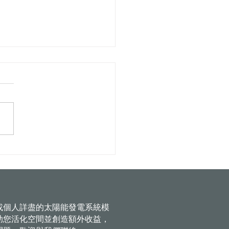
推動屋頂綠電 配合中央修
強結構安全 讓民眾設置更
障
或個人詳盡的太陽能發電系統模
助您活化空間並創造額外收益，