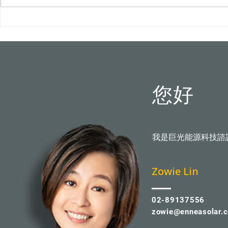
屋頂光電新制8月上路！颱風
台中水湳轉運
吹落變血滴子？火災難滅？專
市首例100
家破解5大迷思
您好
我是巨光能源科技諮
​Zowie Lin
02-89137556
zowie@enneasolar.