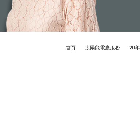
首頁
太陽能電廠服務
年
20
巨光
太陽光電發電系統：屋頂承租、
地址：新北市新店區中央
© 2020 by E