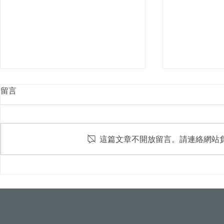
留言
這篇文章不開放留言。請連絡網站
屋頂光電新制8月上路！颱風
台中水湳轉運
吹落變血滴子？火災難滅？專
市首例100
家破解5大迷思