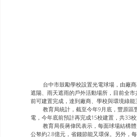
        台中市鼓勵學校設置光電球場，由廠商出資在戶外籃球場加蓋太陽能板，提供學生夏天
遮陽、雨天遮雨的戶外活動場所，目前全市共
前可建置完成，達到廠商、學校與環境綠能
        教育局統計，截至今年9月底，豐原區豐田國小等18校，共40面球場已完成球場併聯發
電，今年底前預計再完成15校建置，共33
        教育局長蔣偉民表示，每面球場結構體費用約700萬元，40面球場由廠商全額出資，節省
公帑約2.8億元，省錢節能又環保。另外，